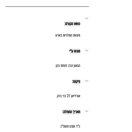
נושא הקורס:
מצוות התלויות בארץ
מוגש ע"י
הגאון הרב פנחס כהן
מיקום:
אורליאן 27 בני ברק
תאריך התחלה:
כ"ד שבט תשפ"ג