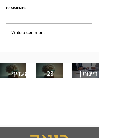
Comments
Write a comment...
קורס
מחזור קיץ
הרב גנזלר
דיינות |
23 -
מעדיף –
נושא:
לימודי
שנה אחת
חושן ב'
C.B.T
של
תמצות
ובהירות
על 5 שנות
פלפול