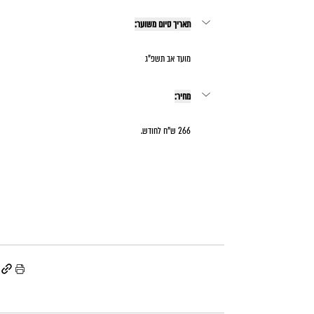
תאריך סיום משוער:
מועד אב תשפ"ג
מחיר:
266 ש"ח לחודש.