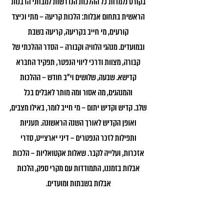
בקורס נלמדות כל ההלכות הנדרשות למבחני הרבנות
הראשית בתחום אבלות: הלכות קריעה – מתי וכיצד
קורעים, מי חייב בקריעה, קריעה בשבת
ובמועדים. מנהגי הלוויה וקבורה – הסדר ההלכתי של
קבורה, מצוות ודרכי ליווי הנפטר, תפקיד החברא
קדישא. שבעה, שלושים וי"ב חודש – ההלכות
והמנהגים, מה אסור ומה מותר לאבלים בכל
שלב. קדיש וקדיש יתום – מי חייב לומר, באילו מצבים,
ואופן הקדיש לאורך השנה הראשונה. תעניות
ותפילות לזכר הנפטרים – דיני יארצייט, סדרי
אזכרות, ועלייה לקבר. שאלות אקטואליות – הלכות
אבלות בזמננו, התמודדות עם מקרי ספק, הלכות
אבלות בשבתות ומועדים.